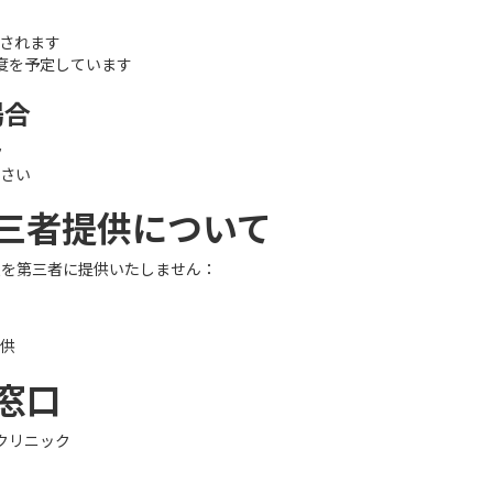
信されます
程度を予定しています
場合
ク
さい
第三者提供について
報を第三者に提供いたしません：
供
せ窓口
クリニック