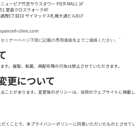
ニューピア竹芝サウスタワー PIER MALL 3F
51 堂島クロスウォーク4F
西5丁目10 ザイマックス札幌大通ビルB1F
cell-clinic.com
セミナーページ下部に記載の専用連絡先までご連絡ください。`
て
します。複製、転載、再配布等の行為は禁止させていただきます。
の変更について
れることがあります。変更後のポリシーは、当院のウェブサイトに掲載
いただくことで、本プライバシーポリシーに同意いただいたものとさせて