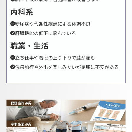
内科系
糖尿病や代謝性疾患による体調不良

肝臓機能の低下に悩んでいる

職業・生活
立ち仕事や階段の上り下りで膝が痛む

温泉旅行や外出を楽しみたいが足腰に不安がある
